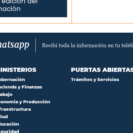
 edición del
mación
INISTERIOS
PUERTAS ABIERTA
obernación
Trámites y Servicios
cienda y Finanzas
abajo
onomia y Producción
fraestructura
lud
ucación
guridad