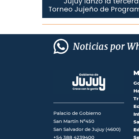
Jujuy lanzó la tercera
Jujuy.
Torneo Jujeño de Progra
M
G
Ha
Tr
Ec
Palacio de Gobierno
In
San Martín Nº450
Sa
San Salvador de Jujuy (4600)
Ed
Se
+54 388 4239400