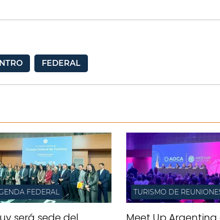
NTRO
FEDERAL
GENDA FEDERAL
TURISMO DE REUNIONE
juy será sede del
Meet Up Argentina 