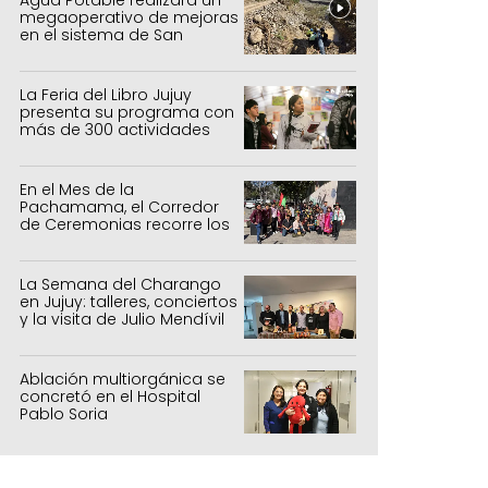
megaoperativo de mejoras
en el sistema de San
Salvador y Alto Comedero
La Feria del Libro Jujuy
presenta su programa con
más de 300 actividades
para todas las edades
En el Mes de la
Pachamama, el Corredor
de Ceremonias recorre los
centros culturales de la
capital
La Semana del Charango
en Jujuy: talleres, conciertos
y la visita de Julio Mendívil
Ablación multiorgánica se
concretó en el Hospital
Pablo Soria