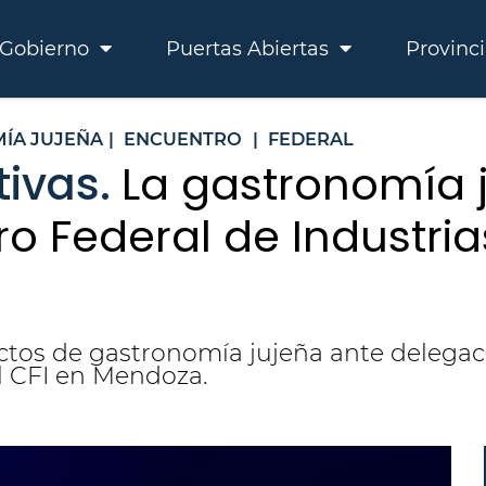
Gobierno
Puertas Abiertas
Provinc
ÍA JUJEÑA
|
ENCUENTRO
|
FEDERAL
tivas.
La gastronomía j
o Federal de Industria
ctos de gastronomía jujeña ante delegaci
l CFI en Mendoza.