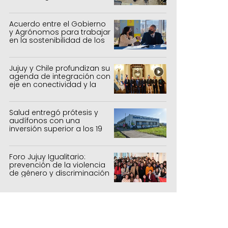
provincia
Acuerdo entre el Gobierno
y Agrónomos para trabajar
en la sostenibilidad de los
sistemas productivos
agrícolas, pecuarios y
forestal
Jujuy y Chile profundizan su
agenda de integración con
eje en conectividad y la
mejora del Paso de Jama
Salud entregó prótesis y
audífonos con una
inversión superior a los 19
millones de pesos
Foro Jujuy Igualitario:
prevención de la violencia
de género y discriminación