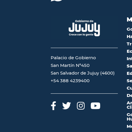
M
G
Ha
Tr
Ec
Palacio de Gobierno
In
San Martín Nº450
Sa
San Salvador de Jujuy (4600)
Ed
Se
+54 388 4239400
Cu
De
A
Cl
Go
Hu
Mo