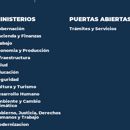
INISTERIOS
PUERTAS ABIERTA
obernación
Trámites y Servicios
cienda y Finanzas
abajo
onomia y Producción
fraestructura
lud
ucación
guridad
ltura y Turismo
sarrollo Humano
mbiente y Cambio
imático
bierno, Justicia, Derechos
manos y Trabajo
dernizacion