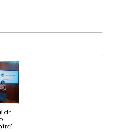
ARTICULACIÓN E INTERCAMBIO
al de
e
ntro"