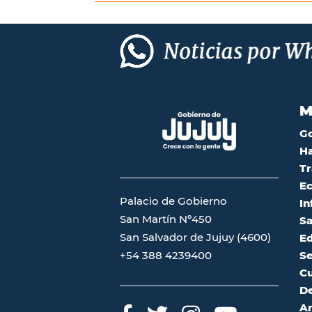
M
G
Ha
Tr
Ec
Palacio de Gobierno
In
San Martín Nº450
Sa
San Salvador de Jujuy (4600)
Ed
Se
+54 388 4239400
Cu
De
A