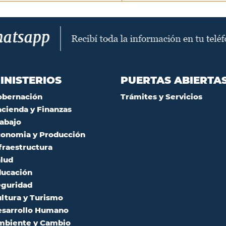
INISTERIOS
PUERTAS ABIERTA
obernación
Trámites y Servicios
cienda y Finanzas
abajo
onomia y Producción
fraestructura
lud
ucación
guridad
ltura y Turismo
sarrollo Humano
mbiente y Cambio