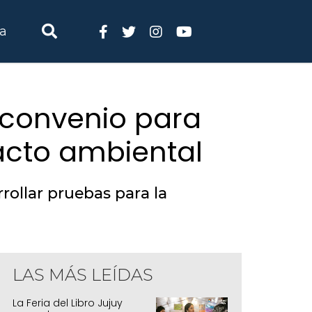
ia
n convenio para
acto ambiental
rollar pruebas para la
LAS MÁS LEÍDAS
irma de convenio entre GIRSU Jujuy S.E.
La Feria del Libro Jujuy