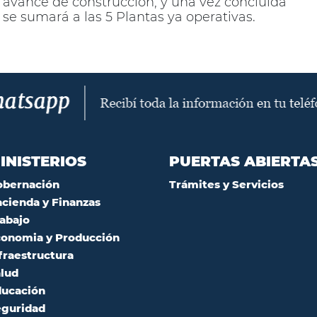
avance de construcción, y una vez concluida
se sumará a las 5 Plantas ya operativas.
INISTERIOS
PUERTAS ABIERTA
obernación
Trámites y Servicios
cienda y Finanzas
abajo
onomia y Producción
fraestructura
lud
ucación
guridad