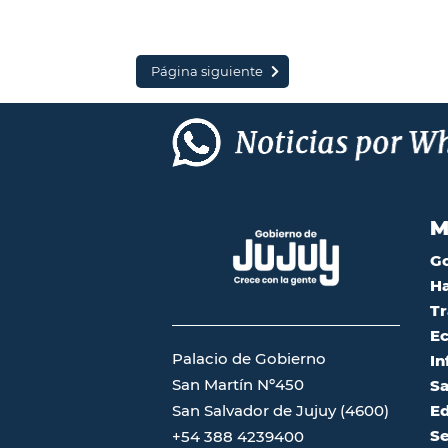
Página siguiente
M
G
Ha
Tr
Ec
Palacio de Gobierno
In
San Martín Nº450
Sa
San Salvador de Jujuy (4600)
Ed
Se
+54 388 4239400