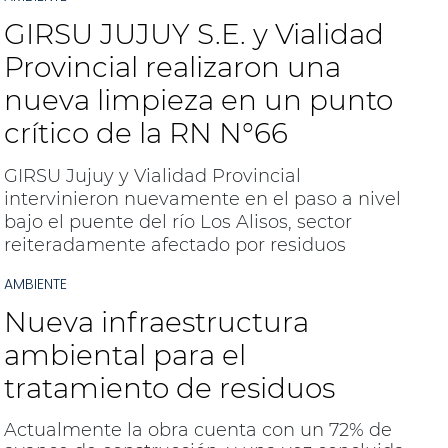
corresponsabilidad y que es ejecutada por el
GIRSU JUJUY S.E. y Vialidad
Ministerio de Ambiente y Cambio Climático y
la empresa GIRSU Jujuy S.E.
Provincial realizaron una
nueva limpieza en un punto
crítico de la RN N°66
GIRSU Jujuy y Vialidad Provincial
intervinieron nuevamente en el paso a nivel
bajo el puente del río Los Alisos, sector
reiteradamente afectado por residuos
AMBIENTE
Nueva infraestructura
ambiental para el
tratamiento de residuos
Actualmente la obra cuenta con un 72% de