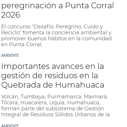
peregrinación a Punta Corral
2026
El concurso "Desafío: Peregrino, Cuido y
Reciclo" fomenta la conciencia ambiental y
promover buenos hábitos en la comunidad
en Punta Corral.
AMBIENTE
Importantes avances en la
gestión de residuos en la
Quebrada de Humahuaca
Volcán, Tumbaya, Purmamarca, Maimará,
Tilcara, Huacalera, Uquía, Humahuaca,
forman parte del subsistema de Gestión
Integral de Residuos Sólidos Urbanos de la
Quebrada de Humahuaca que acompaña la
AMBIENTE
provincia en el marco de su política de