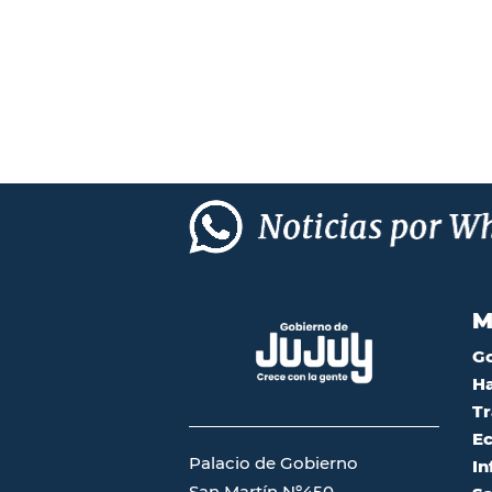
M
G
Ha
Tr
Ec
Palacio de Gobierno
In
San Martín Nº450