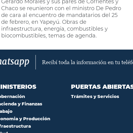
Gerardo Morales y sus pares de Corrientes y
Chaco se reunieron con el ministro De Pedro
de cara al encuentro de mandatarios del 25
de febrero, en Yapeyú. Obras de
infraestructura, energía, combustibles y
biocombustibles, temas de agenda.
INISTERIOS
PUERTAS ABIERTA
obernación
Trámites y Servicios
cienda y Finanzas
abajo
onomia y Producción
fraestructura