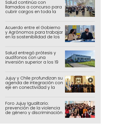
Salud continúa con
llamados a concurso para
cubrir cargos en toda la
provincia
Acuerdo entre el Gobierno
y Agrónomos para trabajar
en la sostenibilidad de los
sistemas productivos
agrícolas, pecuarios y
forestal
Salud entregó prótesis y
audífonos con una
inversión superior a los 19
millones de pesos
Jujuy y Chile profundizan su
agenda de integración con
eje en conectividad y la
mejora del Paso de Jama
Foro Jujuy Igualitario:
prevención de la violencia
de género y discriminación