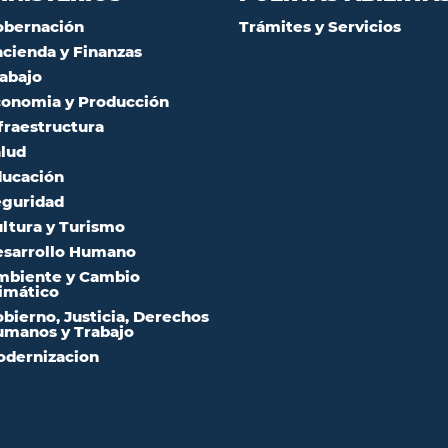
obernación
Trámites y Servicios
cienda y Finanzas
abajo
onomia y Producción
fraestructura
lud
ucación
guridad
ltura y Turismo
sarrollo Humano
mbiente y Cambio
imático
bierno, Justicia, Derechos
manos y Trabajo
dernizacion