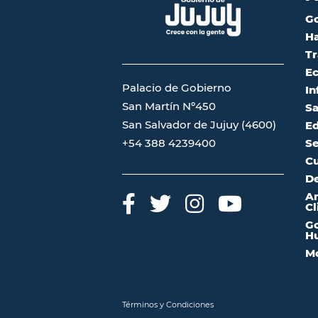
G
Ha
Tr
Ec
Palacio de Gobierno
In
San Martín Nº450
Sa
San Salvador de Jujuy (4600)
Ed
Se
+54 388 4239400
Cu
De
A
Cl
Go
Hu
Mo
Términos y Condiciones