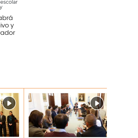
abrá
ivo y
vador