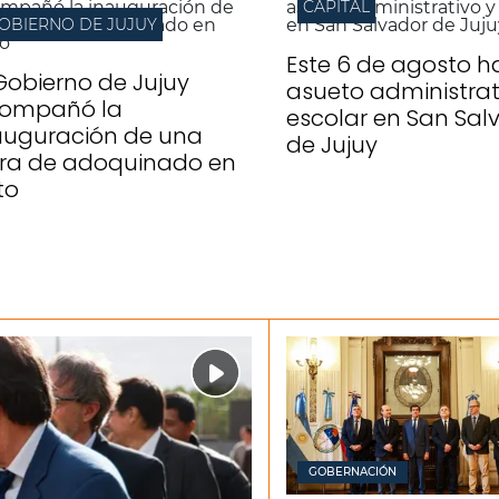
CAPITAL
OBIERNO DE JUJUY
Este 6 de agosto h
 Gobierno de Jujuy
asueto administrat
ompañó la
escolar en San Sal
auguración de una
de Jujuy
ra de adoquinado en
to
GOBERNACIÓN