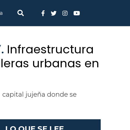
ia
V.
Infraestructura
aleras urbanas en
a capital jujeña donde se
LO QUE SE LEE