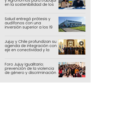
y Agrónomos para trabajar
en la sostenibilidad de los
sistemas productivos
agrícolas, pecuarios y
forestal
Salud entregó prótesis y
audífonos con una
inversión superior a los 19
millones de pesos
Jujuy y Chile profundizan su
agenda de integración con
eje en conectividad y la
mejora del Paso de Jama
Foro Jujuy Igualitario:
prevención de la violencia
de género y discriminación