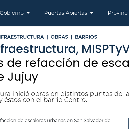
Gobierno
Puertas Abiertas
Provinc
NFRAESTRUCTURA
|
OBRAS
|
BARRIOS
nfraestructura, MISPTy
s de refacción de esc
e Jujuy
tura inició obras en distintos puntos de l
y éstos con el barrio Centro.