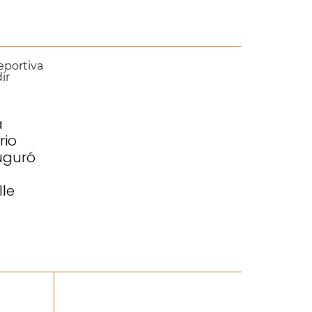
a
rio
auguró
lle