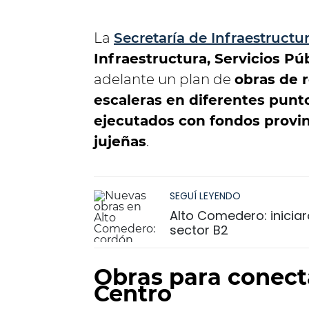
La
Secretaría de Infraestructu
Infraestructura, Servicios Pú
adelante un plan de
obras de r
escaleras en diferentes punto
ejecutados con fondos provin
jujeñas
.
SEGUÍ LEYENDO
Alto Comedero: inicia
sector B2
Obras para conecta
Centro