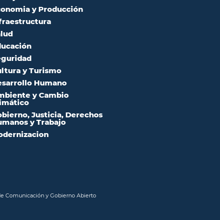
onomia y Producción
fraestructura
lud
ucación
guridad
ltura y Turismo
sarrollo Humano
mbiente y Cambio
imático
bierno, Justicia, Derechos
manos y Trabajo
dernizacion
 de Comunicación y Gobierno Abierto