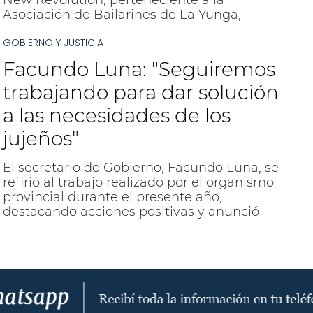
Asociación de Bailarines de La Yunga,
quienes obtuvieron el tercer puesto en el
GOBIERNO Y JUSTICIA
certamen internacional Fidifest desarrollado
en Santos, Brasil.
Facundo Luna: "Seguiremos
trabajando para dar solución
a las necesidades de los
jujeños"
El secretario de Gobierno, Facundo Luna, se
refirió al trabajo realizado por el organismo
provincial durante el presente año,
destacando acciones positivas y anunció
programas para el año que viene.