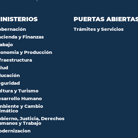
INISTERIOS
PUERTAS ABIERTA
obernación
Trámites y Servicios
cienda y Finanzas
abajo
onomia y Producción
fraestructura
lud
ucación
guridad
ltura y Turismo
sarrollo Humano
mbiente y Cambio
imático
bierno, Justicia, Derechos
manos y Trabajo
dernizacion