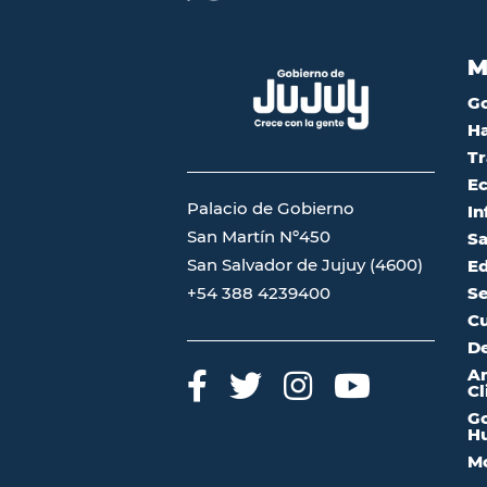
M
G
Ha
Tr
Ec
Palacio de Gobierno
In
San Martín Nº450
Sa
San Salvador de Jujuy (4600)
Ed
Se
+54 388 4239400
Cu
De
A
Cl
Go
Hu
Mo