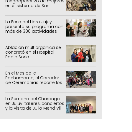
megaoperativo de mejoras
en el sistema de San
Salvador y Alto Comedero
La Feria del Libro Jujuy
presenta su programa con
más de 300 actividades
para todas las edades
Ablación multiorgánica se
concretó en el Hospital
Pablo Soria
En el Mes de la
Pachamama, el Corredor
de Ceremonias recorre los
centros culturales de la
capital
La Semana del Charango
en Jujuy: talleres, conciertos
y la visita de Julio Mendívil
e conmemoró el Día de la Ingeniería en 