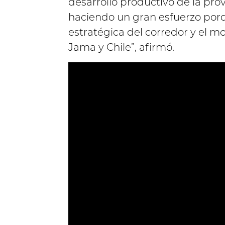
desarrollo productivo de la pro
haciendo un gran esfuerzo por
estratégica del corredor y el 
Jama y Chile”, afirmó.