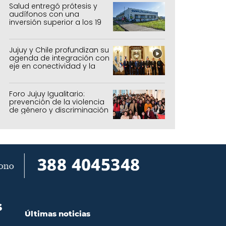
forestal
Salud entregó prótesis y
audífonos con una
inversión superior a los 19
millones de pesos
Jujuy y Chile profundizan su
agenda de integración con
eje en conectividad y la
mejora del Paso de Jama
Foro Jujuy Igualitario:
prevención de la violencia
de género y discriminación
S
Últimas noticias