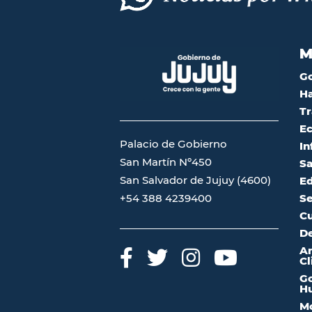
M
G
Ha
Tr
Ec
Palacio de Gobierno
In
San Martín Nº450
Sa
San Salvador de Jujuy (4600)
Ed
Se
+54 388 4239400
Cu
De
A
Cl
Go
Hu
Mo