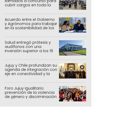
llamados a concurso para
cubrir cargos en toda la
provincia
Acuerdo entre el Gobierno
y Agrónomos para trabajar
en la sostenibilidad de los
sistemas productivos
agrícolas, pecuarios y
forestal
Salud entregó prótesis y
audífonos con una
inversión superior a los 19
millones de pesos
Jujuy y Chile profundizan su
agenda de integración con
eje en conectividad y la
mejora del Paso de Jama
Foro Jujuy Igualitario:
prevención de la violencia
de género y discriminación