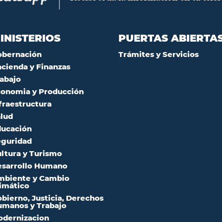
INISTERIOS
PUERTAS ABIERTA
obernación
Trámites y Servicios
cienda y Finanzas
abajo
onomia y Producción
fraestructura
lud
ucación
guridad
ltura y Turismo
sarrollo Humano
mbiente y Cambio
imático
bierno, Justicia, Derechos
manos y Trabajo
dernizacion