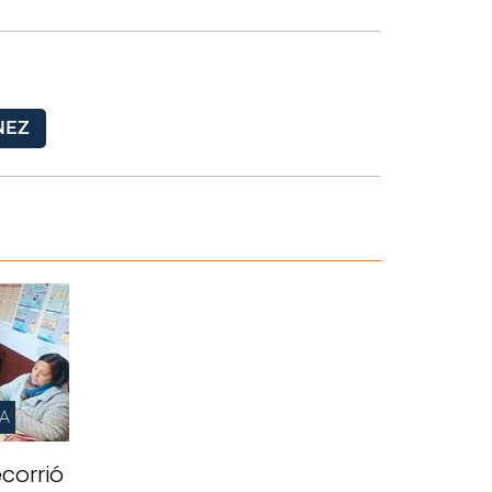
NEZ
IA
corrió