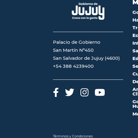
M
G
Ha
Tr
Ec
Palacio de Gobierno
In
San Martín Nº450
Sa
San Salvador de Jujuy (4600)
Ed
Se
+54 388 4239400
Cu
De
A
Cl
Go
Hu
Mo
Términos y Condiciones