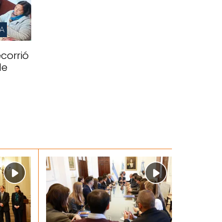
IA
corrió
de