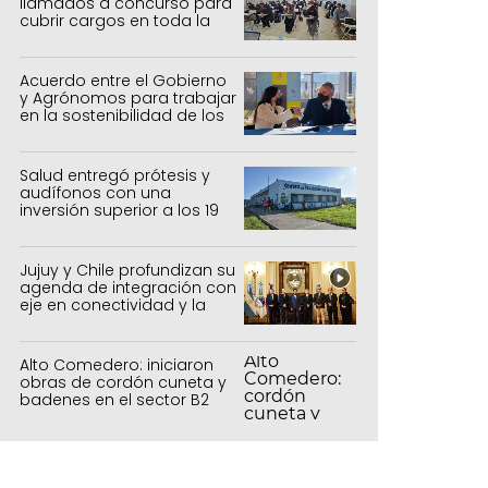
llamados a concurso para
cubrir cargos en toda la
provincia
Acuerdo entre el Gobierno
y Agrónomos para trabajar
en la sostenibilidad de los
sistemas productivos
agrícolas, pecuarios y
forestal
Salud entregó prótesis y
audífonos con una
inversión superior a los 19
millones de pesos
Jujuy y Chile profundizan su
agenda de integración con
eje en conectividad y la
mejora del Paso de Jama
Alto Comedero: iniciaron
obras de cordón cuneta y
badenes en el sector B2