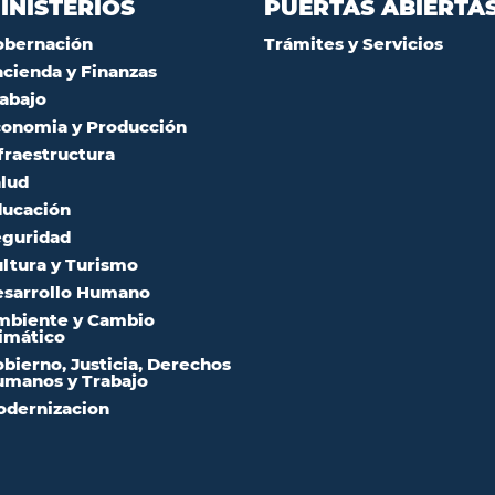
INISTERIOS
PUERTAS ABIERTA
obernación
Trámites y Servicios
cienda y Finanzas
abajo
onomia y Producción
fraestructura
lud
ucación
guridad
ltura y Turismo
sarrollo Humano
mbiente y Cambio
imático
bierno, Justicia, Derechos
manos y Trabajo
dernizacion