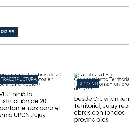
RP 56
NFRAESTRUCTURA
SECOTYH
IVUJ inició la
Desde Ordenamien
nstrucción de 20
Territorial, Jujuy re
partamentos para el
obras con fondos
emio UPCN Jujuy
provinciales