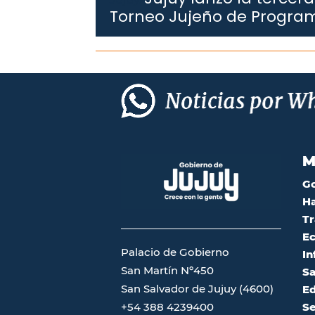
Torneo Jujeño de Progra
M
G
Ha
Tr
Ec
Palacio de Gobierno
In
San Martín Nº450
Sa
San Salvador de Jujuy (4600)
Ed
Se
+54 388 4239400