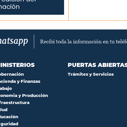
mación
INISTERIOS
PUERTAS ABIERTA
obernación
Trámites y Servicios
cienda y Finanzas
abajo
onomia y Producción
fraestructura
lud
ucación
guridad