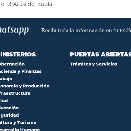
el B°Altos del Zapla.
INISTERIOS
PUERTAS ABIERTA
obernación
Trámites y Servicios
cienda y Finanzas
abajo
onomia y Producción
fraestructura
lud
ucación
guridad
ltura y Turismo
sarrollo Humano