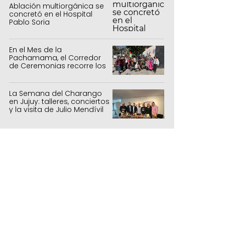
Ablación multiorgánica se
concretó en el Hospital
Pablo Soria
En el Mes de la
Pachamama, el Corredor
de Ceremonias recorre los
centros culturales de la
capital
La Semana del Charango
en Jujuy: talleres, conciertos
y la visita de Julio Mendívil