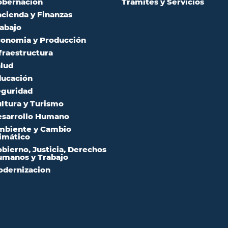
obernación
Trámites y Servicios
cienda y Finanzas
abajo
onomia y Producción
fraestructura
lud
ucación
guridad
ltura y Turismo
sarrollo Humano
mbiente y Cambio
imático
bierno, Justicia, Derechos
manos y Trabajo
dernizacion