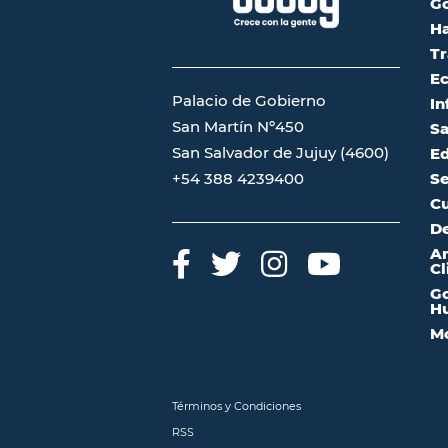
G
Ha
Tr
Ec
Palacio de Gobierno
In
San Martín Nº450
Sa
San Salvador de Jujuy (4600)
Ed
Se
+54 388 4239400
Cu
De
A
Cl
Go
Hu
Mo
Términos y Condiciones
RSS