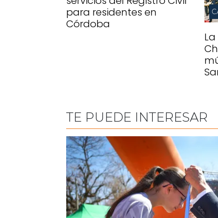
servicios del Registro Civil
para residentes en
C
Córdoba
La
Ch
mú
Sa
TE PUEDE INTERESAR