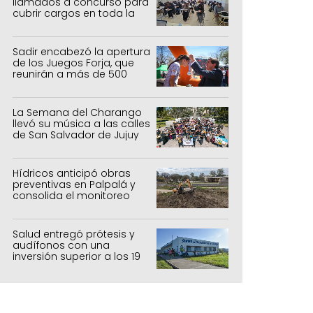
llamados a concurso para
cubrir cargos en toda la
provincia
Sadir encabezó la apertura
de los Juegos Forja, que
reunirán a más de 500
atletas jujeños
La Semana del Charango
llevó su música a las calles
de San Salvador de Jujuy
Hídricos anticipó obras
preventivas en Palpalá y
consolida el monitoreo
para la temporada estival
Salud entregó prótesis y
audífonos con una
inversión superior a los 19
millones de pesos