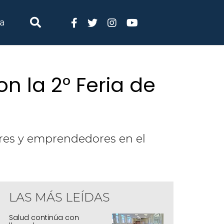
ia
on la 2° Feria de
ores y emprendedores en el
LAS MÁS LEÍDAS
juy fortalece su perfil enoturístico con la
el Vino
Salud continúa con