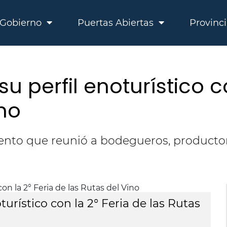
Gobierno
Puertas Abiertas
Provinc
su perfil enoturístico c
ino
evento que reunió a bodegueros, product
turístico con la 2° Feria de las Rutas
Ju
d