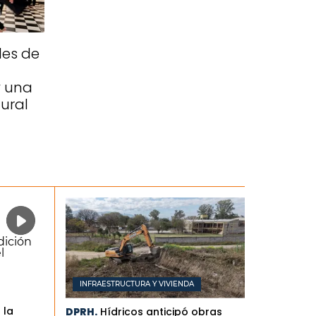
les de
y una
ural
INFRAESTRUCTURA Y VIVIENDA
 la
DPRH.
Hídricos anticipó obras