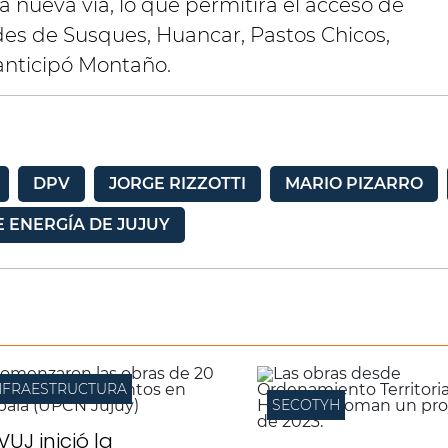
a nueva vía, lo que permitirá el acceso de
ades de Susques, Huancar, Pastos Chicos,
anticipó Montaño.
DPV
JORGE RIZZOTTI
MARIO PIZARRO
E ENERGÍA DE JUJUY
NFRAESTRUCTURA
SECOTYH
IVUJ inició la