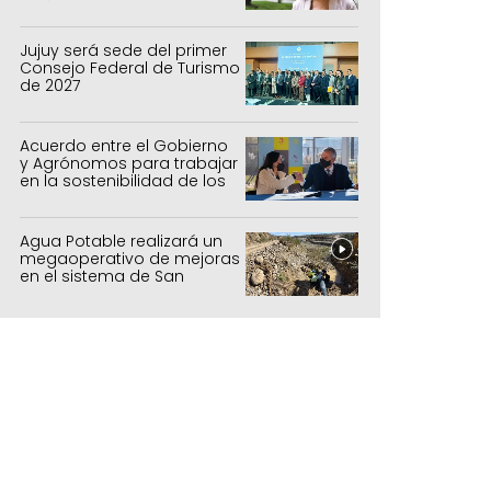
política de estado
Jujuy será sede del primer
Consejo Federal de Turismo
de 2027
Acuerdo entre el Gobierno
y Agrónomos para trabajar
en la sostenibilidad de los
sistemas productivos
agrícolas, pecuarios y
 ya exisistentes necesaria para
forestal
Agua Potable realizará un
megaoperativo de mejoras
en el sistema de San
Salvador y Alto Comedero