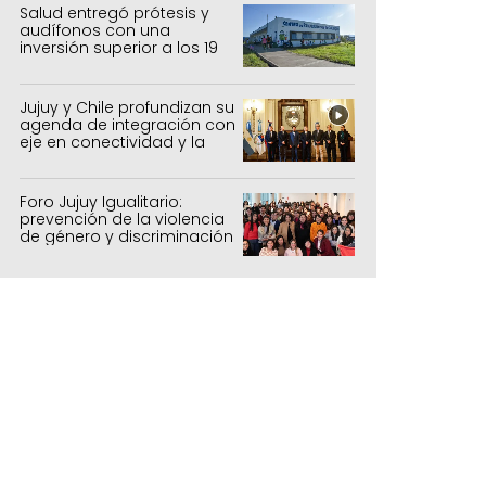
forestal
Salud entregó prótesis y
audífonos con una
inversión superior a los 19
millones de pesos
Jujuy y Chile profundizan su
agenda de integración con
eje en conectividad y la
mejora del Paso de Jama
Foro Jujuy Igualitario:
prevención de la violencia
de género y discriminación