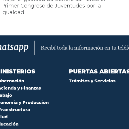
Primer Congreso de Juventudes por la
Igualdad
INISTERIOS
PUERTAS ABIERTA
obernación
Trámites y Servicios
cienda y Finanzas
abajo
onomia y Producción
fraestructura
lud
ucación