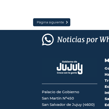
Página siguiente
M
G
Ha
Tr
Ec
Palacio de Gobierno
In
San Martín Nº450
Sa
San Salvador de Jujuy (4600)
Ed