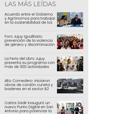
LAS MÁS LEÍDAS
Acuerdo entre el Gobierno
y Agrónomos para trabajar
en la sostenibilidad de los
sistemas productivos
agrícolas, pecuarios y
forestal
Foro Jujuy Igualitario:
prevención de la violencia
de género y discriminación
La Feria del Libro Jujuy
presenta su programa con
más de 300 actividades
para todas las edades
Alto Comedero: iniciaron
obras de cordón cuneta y
badenes en el sector B2
Carlos Sadir inauguró un
nuevo Punto Digital en San
Antonio para potenciar la