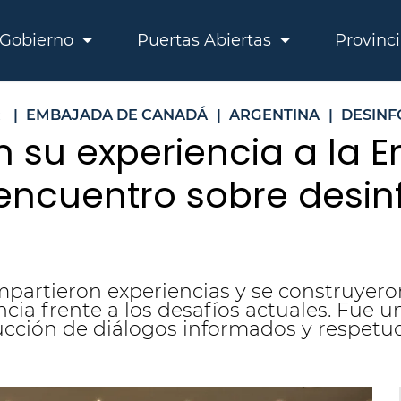
Gobierno
Puertas Abiertas
Provinc
R
|
EMBAJADA DE CANADÁ
|
ARGENTINA
|
DESIN
n su experiencia a la
ncuentro sobre desin
partieron experiencias y se construyero
cia frente a los desafíos actuales. Fue u
cción de diálogos informados y respetuo