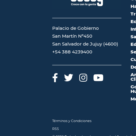
Ha
Tr
Ec
Palacio de Gobierno
In
San Martín Nº450
Sa
San Salvador de Jujuy (4600)
Ed
Se
+54 388 4239400
Cu
De
A
Cl
Go
Hu
Mo
Términos y Condiciones
RSS