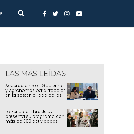
ia
LAS MÁS LEÍDAS
Acuerdo entre el Gobierno
y Agrónomos para trabajar
en la sostenibilidad de los
sistemas productivos
agrícolas, pecuarios y
forestal
La Feria del Libro Jujuy
presenta su programa con
más de 300 actividades
para todas las edades