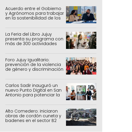
Acuerdo entre el Gobierno
y Agrónomos para trabajar
en la sostenibilidad de los
sistemas productivos
agrícolas, pecuarios y
forestal
La Feria del Libro Jujuy
presenta su programa con
más de 300 actividades
para todas las edades
Foro Jujuy Igualitario:
prevención de la violencia
de género y discriminación
Carlos Sadir inauguró un
nuevo Punto Digital en San
Antonio para potenciar la
inclusión tecnológica
Alto Comedero: iniciaron
obras de cordón cuneta y
badenes en el sector B2