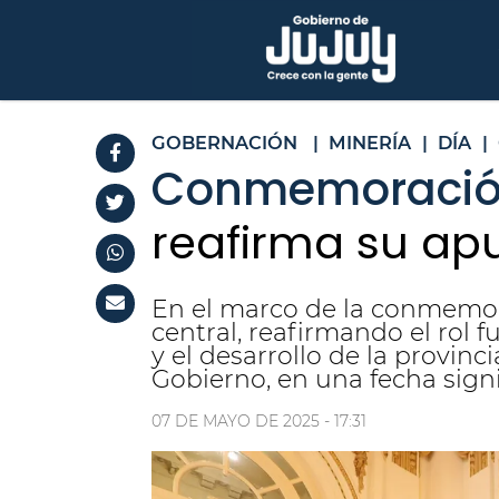
GOBERNACIÓN
|
MINERÍA
|
DÍA
|
Conmemoració
reafirma su apu
En el marco de la conmemo
central, reafirmando el rol
y el desarrollo de la provin
Gobierno, en una fecha signi
07 DE MAYO DE 2025 - 17:31