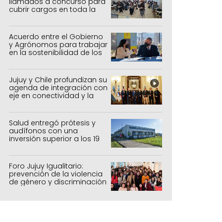
llamados a concurso para
cubrir cargos en toda la
provincia
Acuerdo entre el Gobierno
y Agrónomos para trabajar
en la sostenibilidad de los
sistemas productivos
agrícolas, pecuarios y
forestal
Jujuy y Chile profundizan su
agenda de integración con
eje en conectividad y la
mejora del Paso de Jama
Salud entregó prótesis y
audífonos con una
inversión superior a los 19
millones de pesos
Foro Jujuy Igualitario:
prevención de la violencia
de género y discriminación