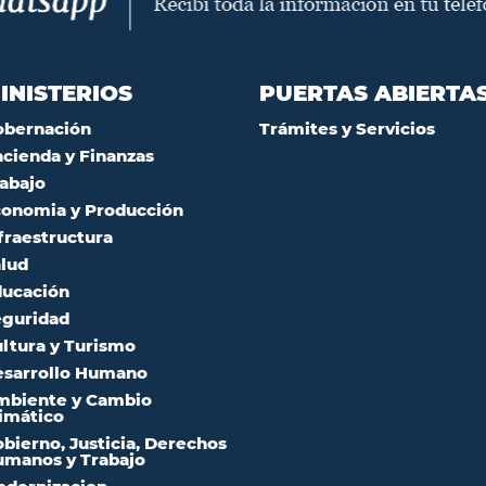
INISTERIOS
PUERTAS ABIERTA
obernación
Trámites y Servicios
cienda y Finanzas
abajo
onomia y Producción
fraestructura
lud
ucación
guridad
ltura y Turismo
sarrollo Humano
mbiente y Cambio
imático
bierno, Justicia, Derechos
manos y Trabajo