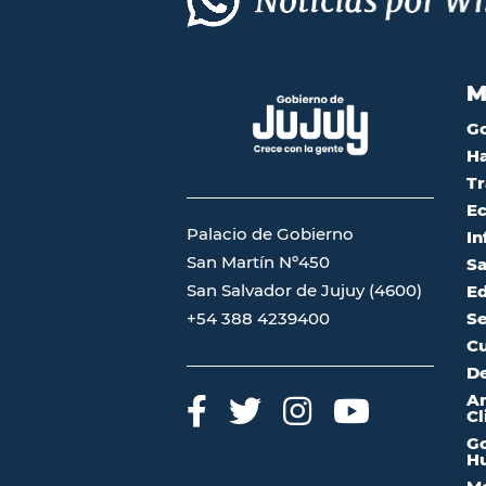
M
G
Ha
Tr
Ec
Palacio de Gobierno
In
San Martín Nº450
Sa
San Salvador de Jujuy (4600)
Ed
Se
+54 388 4239400
Cu
De
A
Cl
Go
Hu