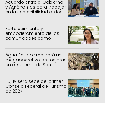
Acuerdo entre el Gobierno
y Agrónomos para trabajar
en la sostenibilidad de los
sistemas productivos
agrícolas, pecuarios y
forestal
Fortalecimiento y
empoderamiento de las
comunidades como
política de estado
Agua Potable realizará un
megaoperativo de mejoras
en el sistema de San
Salvador y Alto Comedero
Jujuy será sede del primer
Consejo Federal de Turismo
de 2027