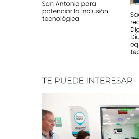
San Antonio para
potenciar la inclusión
Sa
tecnológica
re
Di
Di
eq
te
TE PUEDE INTERESAR