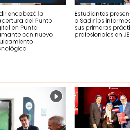
dir encabezó la
Estudiantes presen
apertura del Punto
a Sadir los informe
gital en Punta
sus primeras práct
amante con nuevo
profesionales en J
uipamiento
cnológico