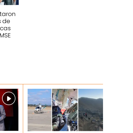
taron
s de
icas
EMSE