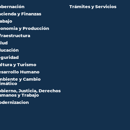
obernación
Trámites y Servicios
cienda y Finanzas
abajo
onomia y Producción
fraestructura
lud
ucación
guridad
ltura y Turismo
sarrollo Humano
mbiente y Cambio
imático
bierno, Justicia, Derechos
manos y Trabajo
dernizacion