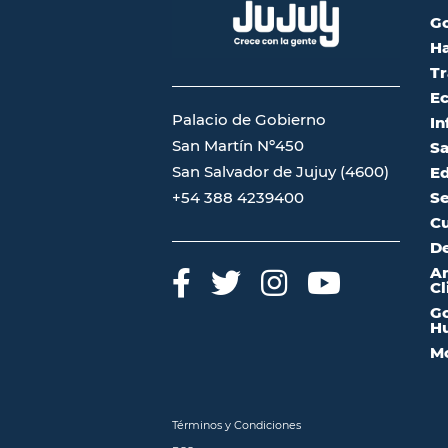
G
Ha
Tr
Ec
Palacio de Gobierno
In
San Martín Nº450
Sa
San Salvador de Jujuy (4600)
Ed
Se
+54 388 4239400
Cu
De
A
Cl
Go
Hu
Mo
Términos y Condiciones