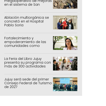
megaoperativo de mejoras
en el sistema de San
Salvador y Alto Comedero
Ablación multiorgánica se
concretó en el Hospital
Pablo Soria
Fortalecimiento y
empoderamiento de las
comunidades como
política de estado
La Feria del Libro Jujuy
presenta su programa con
más de 300 actividades
para todas las edades
Jujuy será sede del primer
unto Mundial: Jujuy Alienta" convoca a v
Consejo Federal de Turismo
rgentina en Ciudad Cultural
de 2027