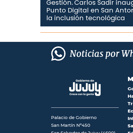
Gestión.
Carlos Sadir ina
Punto Digital en San Anto
la inclusión tecnológica
M
G
Ha
Tr
Ec
Palacio de Gobierno
In
San Martín Nº450
Sa
San Salvador de Jujuy (4600)