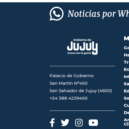
M
G
Ha
Tr
Ec
Palacio de Gobierno
In
San Martín Nº450
Sa
San Salvador de Jujuy (4600)
Ed
Se
+54 388 4239400
Cu
De
A
Cl