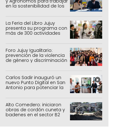
y Agrónomos para trabajar
en la sostenibilidad de los
sistemas productivos
agrícolas, pecuarios y
forestal
La Feria del Libro Jujuy
presenta su programa con
más de 300 actividades
para todas las edades
Foro Jujuy Igualitario:
prevención de la violencia
de género y discriminación
Carlos Sadir inauguró un
nuevo Punto Digital en San
Antonio para potenciar la
inclusión tecnológica
Alto Comedero: iniciaron
Punto Mundial: Jujuy Alienta" vivió una e
obras de cordón cuneta y
badenes en el sector B2
ornada en Ciudad Cultural