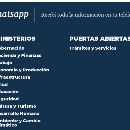
INISTERIOS
PUERTAS ABIERTA
obernación
Trámites y Servicios
cienda y Finanzas
abajo
onomia y Producción
fraestructura
lud
ucación
guridad
ltura y Turismo
sarrollo Humano
mbiente y Cambio
imático