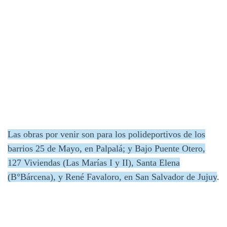
Las obras por venir son para los polideportivos de los
barrios 25 de Mayo, en Palpalá; y Bajo Puente Otero,
127 Viviendas (Las Marías I y II), Santa Elena
(B°Bárcena), y René Favaloro, en San Salvador de Jujuy
.