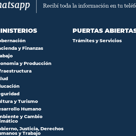
INISTERIOS
PUERTAS ABIERTA
obernación
Trámites y Servicios
cienda y Finanzas
abajo
onomia y Producción
fraestructura
lud
ucación
guridad
ltura y Turismo
sarrollo Humano
mbiente y Cambio
imático
bierno, Justicia, Derechos
manos y Trabajo