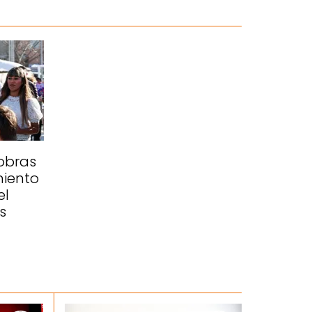
 obras
iento
el
s