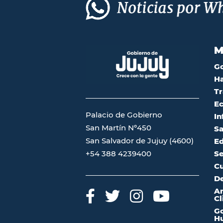
M
G
Ha
Tr
Ec
Palacio de Gobierno
In
San Martín Nº450
Sa
San Salvador de Jujuy (4600)
Ed
Se
+54 388 4239400
Cu
De
A
Cl
Go
Hu