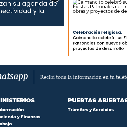
dizan su agenda de
ectividad y la
Celebración religiosa.
Caimancito celebró sus F
Patronales con nuevas ob
proyectos de desarrollo
INISTERIOS
PUERTAS ABIERTA
obernación
Trámites y Servicios
cienda y Finanzas
abajo