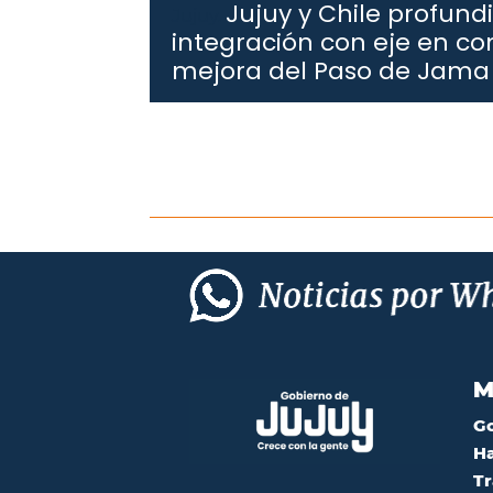
Jujuy y Chile profun
Jujuy.
integración con eje en con
mejora del Paso de Jama
M
G
Ha
Tr