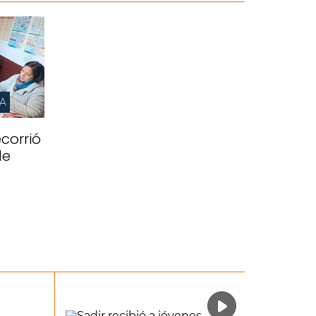
IA
corrió
de