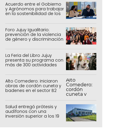
Acuerdo entre el Gobierno
y Agrónomos para trabajar
en la sostenibilidad de los
sistemas productivos
agrícolas, pecuarios y
forestal
Foro Jujuy Igualitario:
prevención de la violencia
de género y discriminación
La Feria del Libro Jujuy
presenta su programa con
más de 300 actividades
para todas las edades
Alto Comedero: iniciaron
obras de cordón cuneta y
badenes en el sector B2
Salud entregó prótesis y
audífonos con una
inversión superior a los 19
millones de pesos