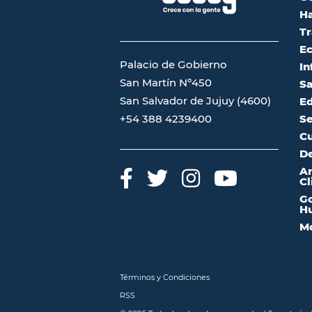
Ha
Tr
Ec
Palacio de Gobierno
In
San Martín Nº450
Sa
San Salvador de Jujuy (4600)
Ed
Se
+54 388 4239400
Cu
De
A
Cl
Go
Hu
Mo
Términos y Condiciones
RSS