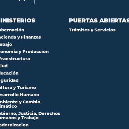
INISTERIOS
PUERTAS ABIERTA
obernación
Trámites y Servicios
cienda y Finanzas
abajo
onomia y Producción
fraestructura
lud
ucación
guridad
ltura y Turismo
sarrollo Humano
mbiente y Cambio
imático
bierno, Justicia, Derechos
manos y Trabajo
dernizacion