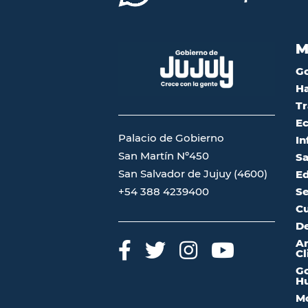
M
G
Ha
Tr
Ec
Palacio de Gobierno
In
San Martín Nº450
Sa
San Salvador de Jujuy (4600)
Ed
Se
+54 388 4239400
Cu
De
A
Cl
Go
Hu
Mo