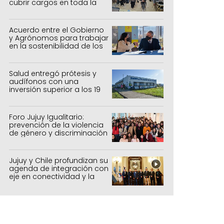
cubrir cargos en toda la
provincia
Acuerdo entre el Gobierno
y Agrónomos para trabajar
en la sostenibilidad de los
sistemas productivos
agrícolas, pecuarios y
forestal
Salud entregó prótesis y
audífonos con una
inversión superior a los 19
millones de pesos
Foro Jujuy Igualitario:
prevención de la violencia
de género y discriminación
Jujuy y Chile profundizan su
agenda de integración con
eje en conectividad y la
mejora del Paso de Jama