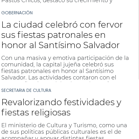
Pastos Chicos, destacó su crecimiento y
anunció el próximo inicio de una obra de
GOBERNACIÓN
agua potable considerada histórica para la
localidad.
La ciudad celebró con fervor
sus fiestas patronales en
honor al Santísimo Salvador
Con una masiva y emotiva participación de la
comunidad, la capital jujeña celebró sus
fiestas patronales en honor al Santísimo
Salvador. Las actividades contaron con el
acompañamiento del gobernador
Carlos
SECRETARIA DE CULTURA
Sadir
, quien se unió a los feligreses en las
tradicionales celebraciones de fe y devoción.
Revalorizando festividades y
fiestas religiosas
El ministerio de Cultura y Turismo, como una
de sus políticas públicas culturales es el de
acompañar y apoyar distintas fiestas