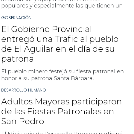
populares y especialmente las que tienen un
sentir profundo de las localidades. Es así que
GOBERNACIÓN
recientemente la Coordinadora de Derechos
Culturales de la Secretaría de Cultura, Aylen
El Gobierno Provincial
López, participó de las fiestas patronales de
las localidades La Mendieta, El Piquete, Yuto
entregó una Trafic al pueblo
y La Esperanza.
de El Aguilar en el día de su
patrona
El pueblo minero festejó su fiesta patronal en
honor a su patrona Santa Bárbara.
DESARROLLO HUMANO
Adultos Mayores participaron
de las Fiestas Patronales en
San Pedro