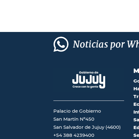
M
G
Ha
Tr
Ec
Palacio de Gobierno
In
San Martín Nº450
Sa
San Salvador de Jujuy (4600)
Ed
Se
+54 388 4239400