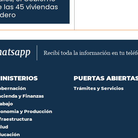
 las 45 viviendas
edero
INISTERIOS
PUERTAS ABIERTA
obernación
Trámites y Servicios
cienda y Finanzas
abajo
onomia y Producción
fraestructura
lud
ucación