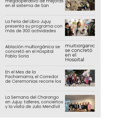
megaoperativo de mejoras
en el sistema de San
Salvador y Alto Comedero
La Feria del Libro Jujuy
presenta su programa con
más de 300 actividades
para todas las edades
Ablación multiorgánica se
concretó en el Hospital
Pablo Soria
En el Mes de la
Pachamama, el Corredor
de Ceremonias recorre los
centros culturales de la
capital
La Semana del Charango
en Jujuy: talleres, conciertos
y la visita de Julio Mendívil