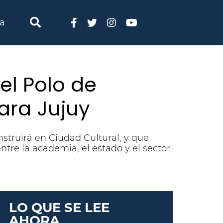
ia
el Polo de
ara Jujuy
struirá en Ciudad Cultural, y que
entre la academia, el estado y el sector
LO QUE SE LEE
l polo tecnológico prevé contener a la Ag
AHORA