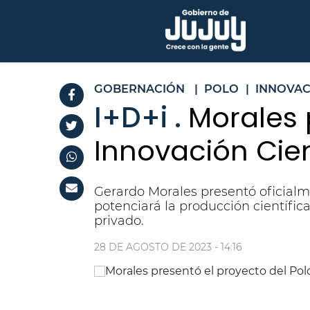
GOBERNACIÓN
|
POLO
|
INNOVAC
I+D+i .
Morales 
Innovación Cien
Gerardo Morales presentó oficialme
potenciará la producción científica
privado.
28 DE AGOSTO DE 2023 - 14:16