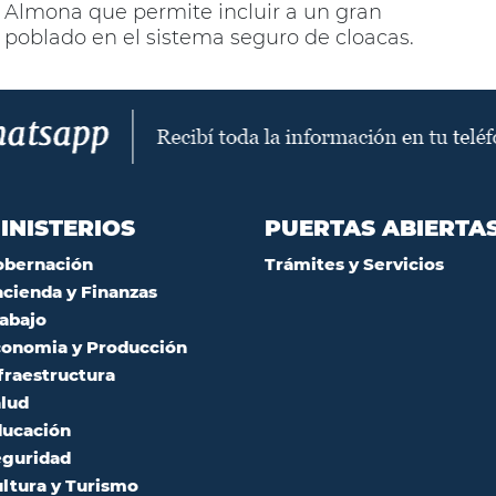
Almona que permite incluir a un gran
poblado en el sistema seguro de cloacas.
INISTERIOS
PUERTAS ABIERTA
obernación
Trámites y Servicios
cienda y Finanzas
abajo
onomia y Producción
fraestructura
lud
ucación
guridad
ltura y Turismo