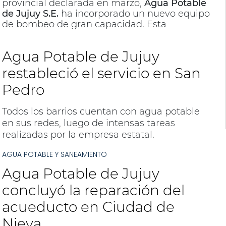
provincial declarada en marzo,
Agua Potable
de Jujuy S.E.
ha incorporado un nuevo equipo
de bombeo de gran capacidad. Esta
adquisición estratégica tiene como fin
primordial fortalecer el sistema de provisión
Agua Potable de Jujuy
de agua cruda que conecta la
toma de
Guerrero
con la
Planta Potabilizadora de Alto
restableció el servicio en San
Reyes
, una infraestructura clave para el
Pedro
abastecimiento del
Gran Jujuy
.
Todos los barrios cuentan con agua potable
en sus redes, luego de intensas tareas
realizadas por la empresa estatal.
AGUA POTABLE Y SANEAMIENTO
Agua Potable de Jujuy
concluyó la reparación del
acueducto en Ciudad de
Nieva