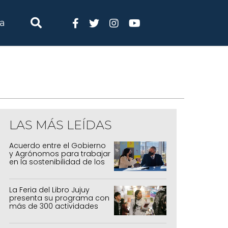
ia
LAS MÁS LEÍDAS
Acuerdo entre el Gobierno
y Agrónomos para trabajar
en la sostenibilidad de los
sistemas productivos
agrícolas, pecuarios y
forestal
La Feria del Libro Jujuy
presenta su programa con
más de 300 actividades
para todas las edades