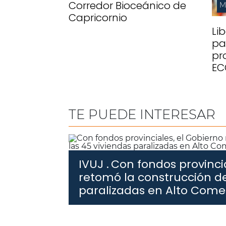
Corredor Bioceánico de
M
Capricornio
Li
pa
pr
EC
TE PUEDE INTERESAR
IVUJ .
Con fondos provincia
retomó la construcción de
paralizadas en Alto Com