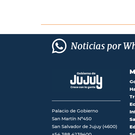
M
G
Ha
Tr
Ec
Palacio de Gobierno
In
San Martín Nº450
Sa
San Salvador de Jujuy (4600)
Ed
Se
+54 388 4239400