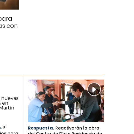
para
as con
.
El
Respuesta.
Reactivarán la obra
ios para
del Centro de Día y Residencia de