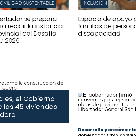
OVILIDAD SUSTENTABLE
INCLUSIÓN
bertador se prepara
Espacio de apoyo 
ra recibir la instancia
familias de person
ovincial del Desafío
discapacidad
O 2026
les, el Gobierno
 las 45 viviendas
edero
Desarrollo y crecimiento
gobernador firmó conven