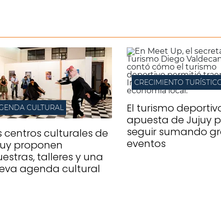
CRECIMIENTO TURÍSTIC
El turismo deportivo
GENDA CULTURAL
apuesta de Jujuy 
seguir sumando g
s centros culturales de
eventos
juy proponen
estras, talleres y una
eva agenda cultural