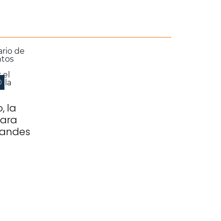
O
, la
para
randes