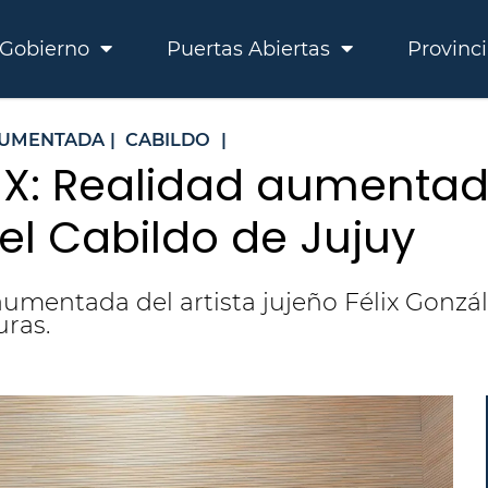
Gobierno
Puertas Abiertas
Provinc
AUMENTADA
|
CABILDO
|
UX: Realidad aumenta
el Cabildo de Jujuy
umentada del artista jujeño Félix Gonzá
uras.