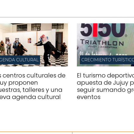
GENDA CULTURAL
CRECIMIENTO TURÍSTIC
s centros culturales de
El turismo deportivo
juy proponen
apuesta de Jujuy 
estras, talleres y una
seguir sumando g
eva agenda cultural
eventos