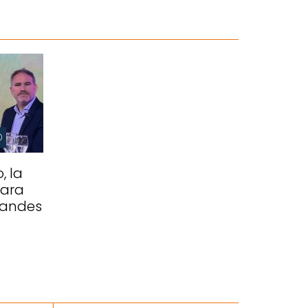
O
, la
para
randes