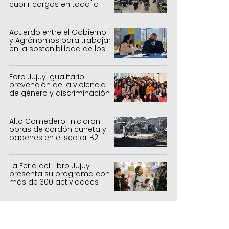
cubrir cargos en toda la
provincia
Acuerdo entre el Gobierno
y Agrónomos para trabajar
en la sostenibilidad de los
sistemas productivos
agrícolas, pecuarios y
forestal
Foro Jujuy Igualitario:
prevención de la violencia
de género y discriminación
Alto Comedero: iniciaron
obras de cordón cuneta y
badenes en el sector B2
La Feria del Libro Jujuy
presenta su programa con
más de 300 actividades
para todas las edades