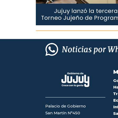
Jujuy lanzó la tercera
Jujuy.
Torneo Jujeño de Progra
M
G
Ha
Tr
Ec
Palacio de Gobierno
In
San Martín Nº450
Sa