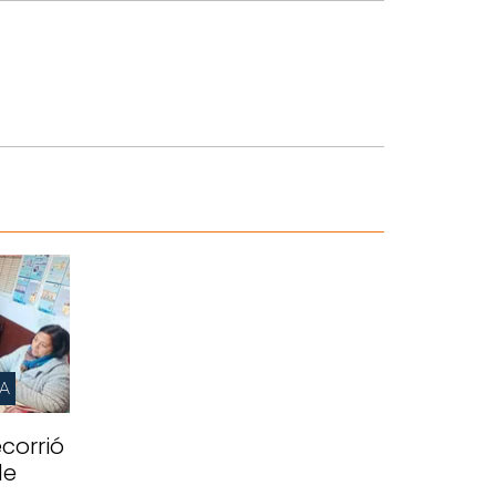
IA
corrió
de