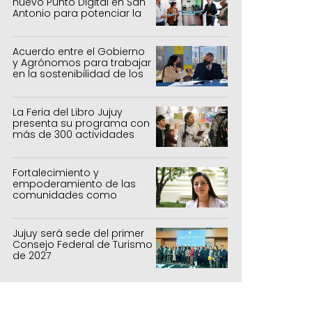
nuevo Punto Digital en San
Antonio para potenciar la
inclusión tecnológica
Acuerdo entre el Gobierno
y Agrónomos para trabajar
en la sostenibilidad de los
sistemas productivos
agrícolas, pecuarios y
forestal
La Feria del Libro Jujuy
presenta su programa con
más de 300 actividades
para todas las edades
Fortalecimiento y
empoderamiento de las
comunidades como
política de estado
Jujuy será sede del primer
Consejo Federal de Turismo
de 2027