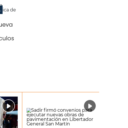
L
ueva
culos