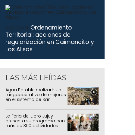
amírez
Ordenamiento
SECOTyH.
Territorial: acciones de
regularización en Caimancito y
Los Alisos
LAS MÁS LEÍDAS
Agua Potable realizará un
megaoperativo de mejoras
en el sistema de San
Salvador y Alto Comedero
La Feria del Libro Jujuy
presenta su programa con
más de 300 actividades
para todas las edades