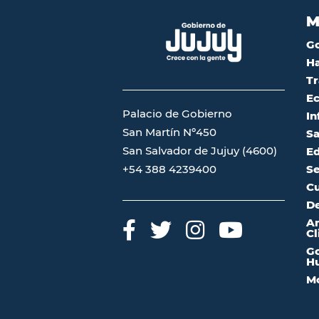
M
G
Ha
Tr
Ec
Palacio de Gobierno
In
San Martín Nº450
Sa
San Salvador de Jujuy (4600)
Ed
Se
+54 388 4239400
Cu
De
A
Cl
Go
Hu
Mo