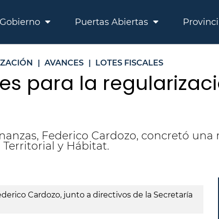
Gobierno
Puertas Abiertas
Provinc
IZACIÓN
|
AVANCES
|
LOTES FISCALES
s para la regularizac
inanzas, Federico Cardozo, concretó una 
erritorial y Hábitat.
E
derico Cardozo, junto a directivos de la Secretaría
Ca