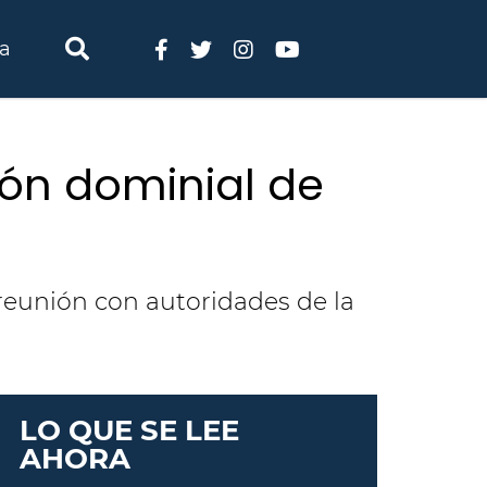
ia
ión dominial de
reunión con autoridades de la
LO QUE SE LEE
l secretario de Ordenamiento Territorial 
AHORA
zón, y el director de Desarrollo Territori