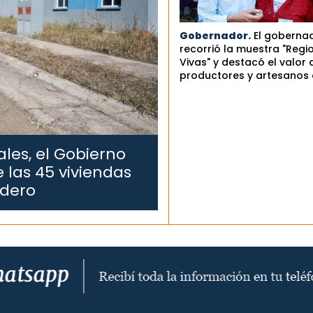
Gobernador.
El goberna
recorrió la muestra "Regi
Vivas" y destacó el valor 
productores y artesanos 
les, el Gobierno
 las 45 viviendas
edero