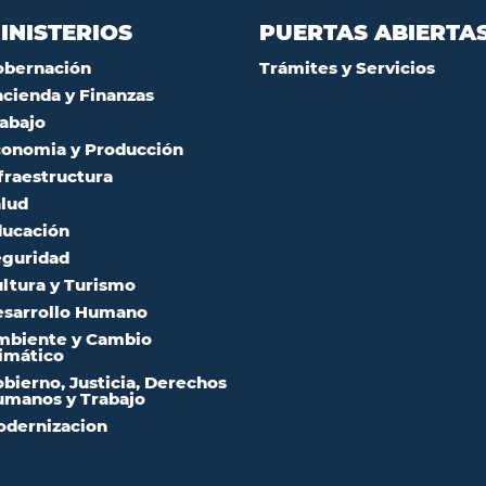
INISTERIOS
PUERTAS ABIERTA
obernación
Trámites y Servicios
cienda y Finanzas
abajo
onomia y Producción
fraestructura
lud
ucación
guridad
ltura y Turismo
sarrollo Humano
mbiente y Cambio
imático
bierno, Justicia, Derechos
manos y Trabajo
dernizacion