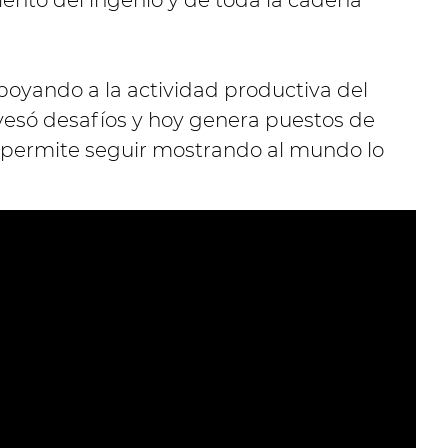
iento del ingenio y de toda la cadena
poyando a la actividad productiva del
vesó desafíos y hoy genera puestos de
, permite seguir mostrando al mundo lo
.