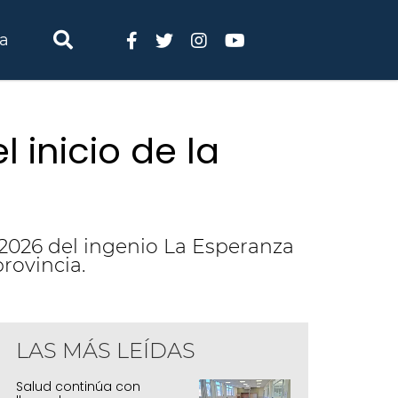
ia
 inicio de la
a 2026 del ingenio La Esperanza
provincia.
LAS MÁS LEÍDAS
dir acompañó el inicio de la zafra 2026 
speranza
Salud continúa con