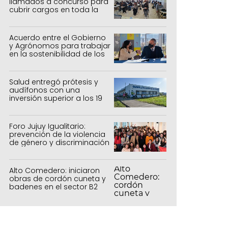
llamados a concurso para
cubrir cargos en toda la
provincia
Acuerdo entre el Gobierno
y Agrónomos para trabajar
en la sostenibilidad de los
sistemas productivos
agrícolas, pecuarios y
forestal
Salud entregó prótesis y
audífonos con una
inversión superior a los 19
millones de pesos
Foro Jujuy Igualitario:
prevención de la violencia
de género y discriminación
Alto Comedero: iniciaron
obras de cordón cuneta y
badenes en el sector B2