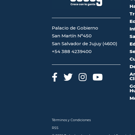
Ha
Tr
Ec
Palacio de Gobierno
In
San Martín Nº450
Sa
San Salvador de Jujuy (4600)
Ed
Se
+54 388 4239400
Cu
De
A
Cl
Go
Hu
Mo
Términos y Condiciones
RSS