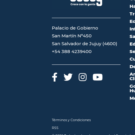
Ha
Tr
Ec
Palacio de Gobierno
In
San Martín Nº450
Sa
San Salvador de Jujuy (4600)
Ed
Se
+54 388 4239400
Cu
De
A
Cl
Go
Hu
Mo
Términos y Condiciones
RSS