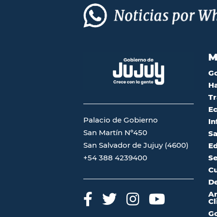
M
G
Ha
Tr
Ec
Palacio de Gobierno
In
San Martín Nº450
Sa
San Salvador de Jujuy (4600)
Ed
Se
+54 388 4239400
Cu
De
A
Cl
Go