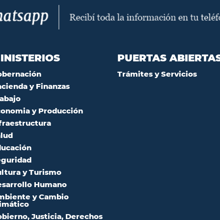
INISTERIOS
PUERTAS ABIERTA
obernación
Trámites y Servicios
cienda y Finanzas
abajo
onomia y Producción
fraestructura
lud
ucación
guridad
ltura y Turismo
sarrollo Humano
mbiente y Cambio
imático
bierno, Justicia, Derechos