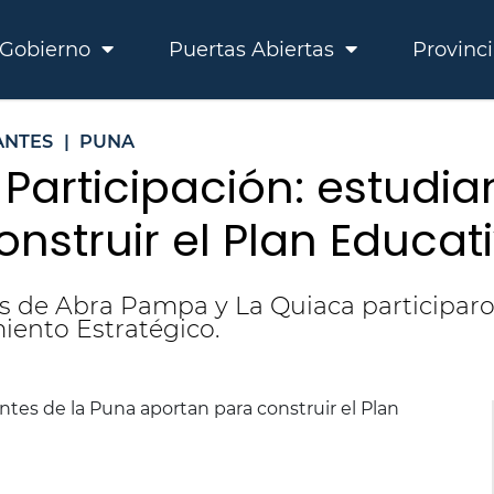
Gobierno
Puertas Abiertas
Provinc
ANTES
|
PUNA
a Participación: estudi
nstruir el Plan Educat
es de Abra Pampa y La Quiaca participar
iento Estratégico.