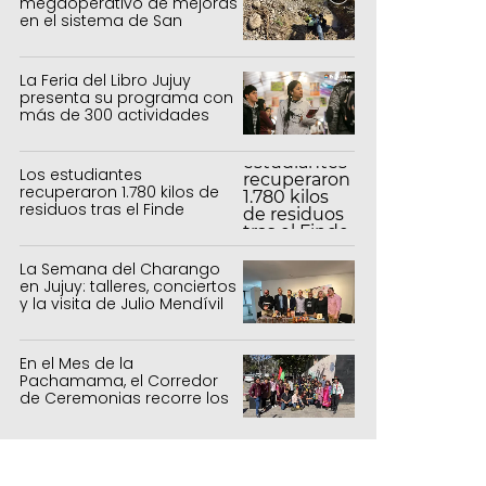
megaoperativo de mejoras
en el sistema de San
Salvador y Alto Comedero
La Feria del Libro Jujuy
presenta su programa con
más de 300 actividades
para todas las edades
Los estudiantes
recuperaron 1.780 kilos de
residuos tras el Finde
Estudiantil
La Semana del Charango
en Jujuy: talleres, conciertos
y la visita de Julio Mendívil
En el Mes de la
Pachamama, el Corredor
de Ceremonias recorre los
centros culturales de la
capital