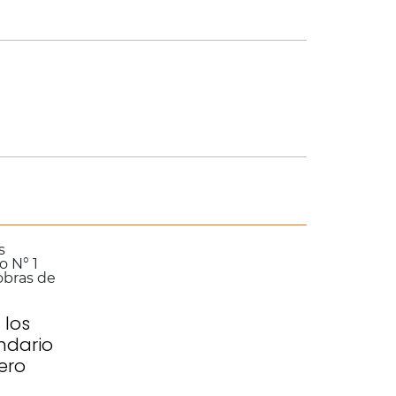
 los
ndario
ero