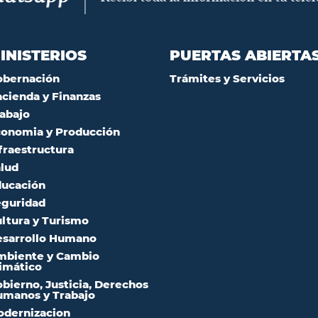
INISTERIOS
PUERTAS ABIERTA
obernación
Trámites y Servicios
cienda y Finanzas
abajo
onomia y Producción
fraestructura
lud
ucación
guridad
ltura y Turismo
sarrollo Humano
mbiente y Cambio
imático
bierno, Justicia, Derechos
manos y Trabajo
dernizacion