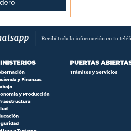
edero
INISTERIOS
PUERTAS ABIERTA
obernación
Trámites y Servicios
cienda y Finanzas
abajo
onomia y Producción
fraestructura
lud
ucación
guridad
ltura y Turismo