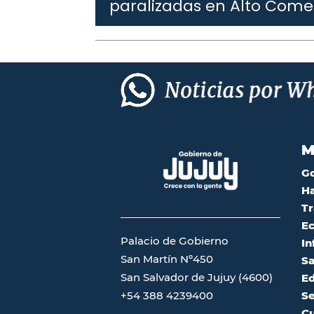
paralizadas en Alto Com
M
G
Ha
Tr
Ec
Palacio de Gobierno
In
San Martín Nº450
Sa
San Salvador de Jujuy (4600)
Ed
Se
+54 388 4239400
Cu