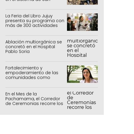
Salvador y Alto Comedero
La Feria del Libro Jujuy
presenta su programa con
más de 300 actividades
para todas las edades
Ablación multiorgánica se
concretó en el Hospital
Pablo Soria
Fortalecimiento y
empoderamiento de las
comunidades como
política de estado
En el Mes de la
Pachamama, el Corredor
de Ceremonias recorre los
centros culturales de la
capital