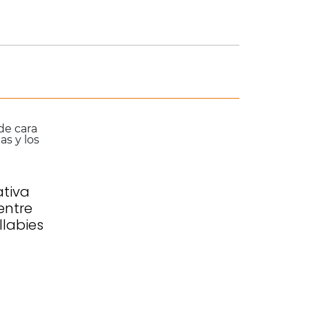
tiva
entre
llabies