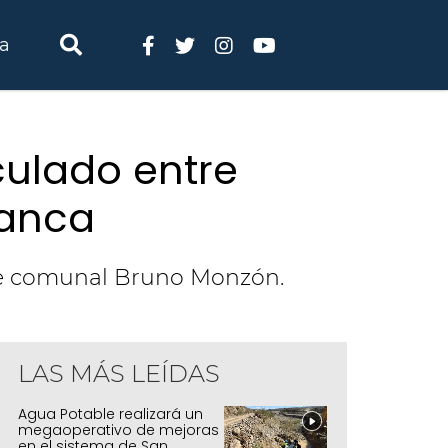
ia
culado entre
lanca
efe comunal Bruno Monzón.
LAS MÁS LEÍDAS
Agua Potable realizará un
megaoperativo de mejoras
en el sistema de San