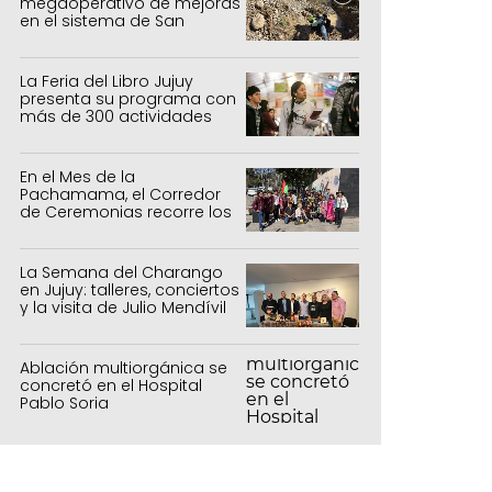
megaoperativo de mejoras
en el sistema de San
Salvador y Alto Comedero
La Feria del Libro Jujuy
presenta su programa con
más de 300 actividades
para todas las edades
En el Mes de la
Pachamama, el Corredor
de Ceremonias recorre los
centros culturales de la
capital
La Semana del Charango
en Jujuy: talleres, conciertos
y la visita de Julio Mendívil
Ablación multiorgánica se
concretó en el Hospital
Pablo Soria