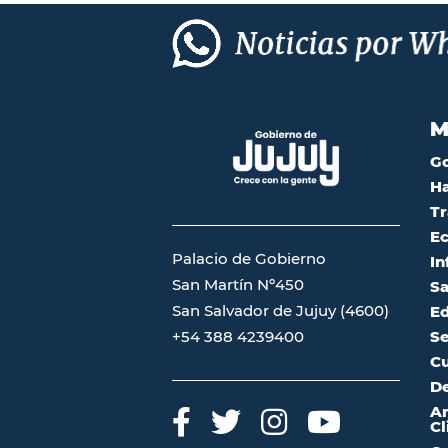
M
G
Ha
Tr
Ec
Palacio de Gobierno
In
San Martín Nº450
Sa
San Salvador de Jujuy (4600)
Ed
Se
+54 388 4239400
Cu
De
A
Cl