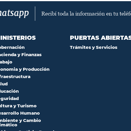
INISTERIOS
PUERTAS ABIERTA
obernación
Trámites y Servicios
cienda y Finanzas
abajo
onomia y Producción
fraestructura
lud
ucación
guridad
ltura y Turismo
sarrollo Humano
mbiente y Cambio
imático