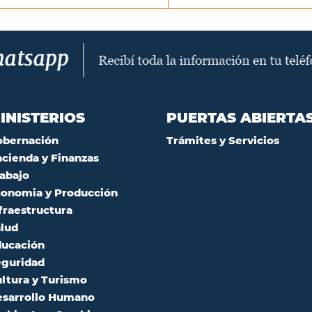
INISTERIOS
PUERTAS ABIERTA
obernación
Trámites y Servicios
cienda y Finanzas
abajo
onomia y Producción
fraestructura
lud
ucación
guridad
ltura y Turismo
sarrollo Humano