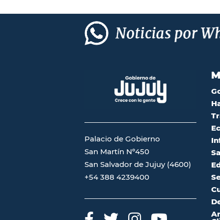
M
G
Ha
Tr
Ec
Palacio de Gobierno
In
San Martín Nº450
Sa
San Salvador de Jujuy (4600)
Ed
Se
+54 388 4239400
Cu
De
A