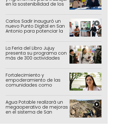
en la sostenibilidad de los
sistemas productivos
agrícolas, pecuarios y
forestal
Carlos Sadir inauguró un
nuevo Punto Digital en San
Antonio para potenciar la
inclusión tecnológica
La Feria del Libro Jujuy
presenta su programa con
más de 300 actividades
para todas las edades
Fortalecimiento y
empoderamiento de las
comunidades como
política de estado
Agua Potable realizará un
megaoperativo de mejoras
en el sistema de San
Salvador y Alto Comedero