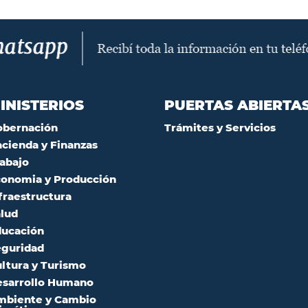
INISTERIOS
PUERTAS ABIERTA
obernación
Trámites y Servicios
cienda y Finanzas
abajo
onomia y Producción
fraestructura
lud
ucación
guridad
ltura y Turismo
sarrollo Humano
mbiente y Cambio